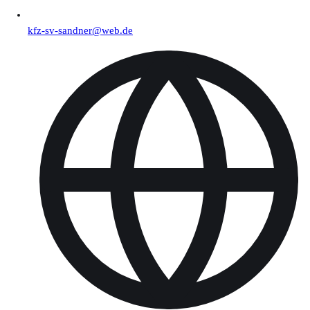
kfz-sv-sandner@web.de