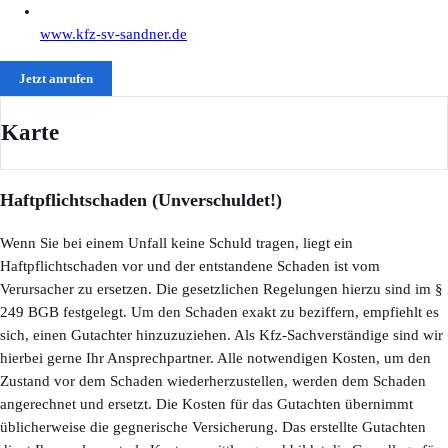
www.kfz-sv-sandner.de
Jetzt anrufen
Karte
Leaflet
|
©
OpenStreetMap
©
CARTO
+
Haftpflichtschaden (Unverschuldet!)
−
Wenn Sie bei einem Unfall keine Schuld tragen, liegt ein
Haftpflichtschaden vor und der entstandene Schaden ist vom
Verursacher zu ersetzen. Die gesetzlichen Regelungen hierzu sind im §
249 BGB festgelegt. Um den Schaden exakt zu beziffern, empfiehlt es
sich, einen Gutachter hinzuzuziehen. Als Kfz-Sachverständige sind wir
hierbei gerne Ihr Ansprechpartner. Alle notwendigen Kosten, um den
Zustand vor dem Schaden wiederherzustellen, werden dem Schaden
angerechnet und ersetzt. Die Kosten für das Gutachten übernimmt
üblicherweise die gegnerische Versicherung. Das erstellte Gutachten