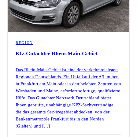
REGION
Kfz-Gutachter
Rhein-Main-Gebiet
Das Rhein-Main-Gebiet ist eine der verkehrsreichsten
Regionen Deutschlands. Ein Unfall auf der A3, mitten
in Frankfurt am Main oder in den belebten Zentren von
Wiesbaden und Mainz, erfordert sofortige, qualifizierte
Hilfe. Das Gutachter Netzwerk Deutschland bietet
Ihnen geprüfte, unabhängige KFZ-Sachverständige,
die das gesamte Servicegebiet abdecken: von der
Bankenmetropole Frankfurt bis in den Norden
(Gießen) und […]