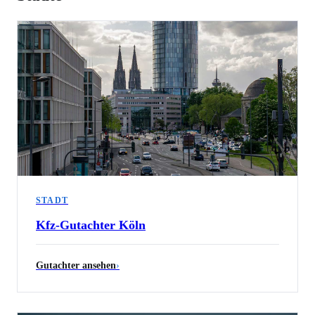
STADT
Kfz-Gutachter
Köln
Gutachter ansehen
›