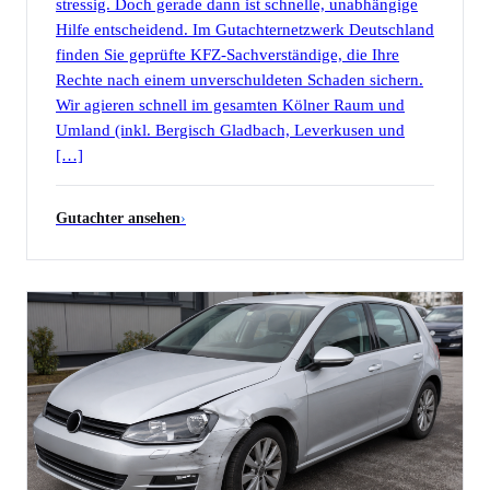
stressig. Doch gerade dann ist schnelle, unabhängige
Hilfe entscheidend. Im Gutachternetzwerk Deutschland
finden Sie geprüfte KFZ-Sachverständige, die Ihre
Rechte nach einem unverschuldeten Schaden sichern.
Wir agieren schnell im gesamten Kölner Raum und
Umland (inkl. Bergisch Gladbach, Leverkusen und
[…]
Gutachter ansehen
›