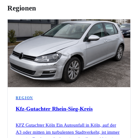
Regionen
REGION
Kfz-Gutachter
Rhein-Sieg-Kreis
KFZ Gutachter Köln Ein Autounfall in Köln, auf der
A3 oder mitten im turbulenten Stadtverkehr, ist immer