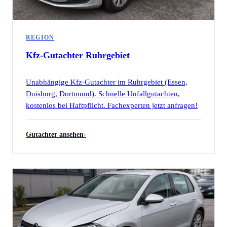
REGION
Kfz-Gutachter
Ruhrgebiet
Unabhängige Kfz-Gutachter im Ruhrgebiet (Essen,
Duisburg, Dortmund). Schnelle Unfallgutachten,
kostenlos bei Haftpflicht. Fachexperten jetzt anfragen!
Gutachter ansehen
›