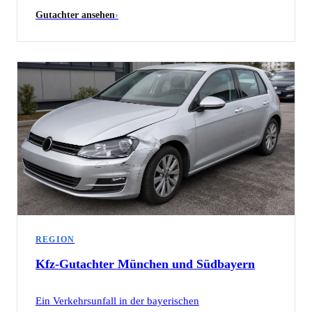
Gutachter ansehen
›
REGION
Kfz-Gutachter
München und Südbayern
Ein Verkehrsunfall in der bayerischen