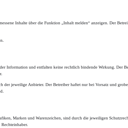
essene Inhalte über die Funktion „Inhalt melden“ anzeigen. Der Betre
en.
r der Information und entfalten keine rechtlich bindende Wirkung. Der B
r.
ch der jeweilige Anbieter. Der Betreiber haftet nur bei Vorsatz und grober
nd.
 Grafiken, Marken und Warenzeichen, sind durch die jeweiligen Schutzrec
n Rechteinhaber.