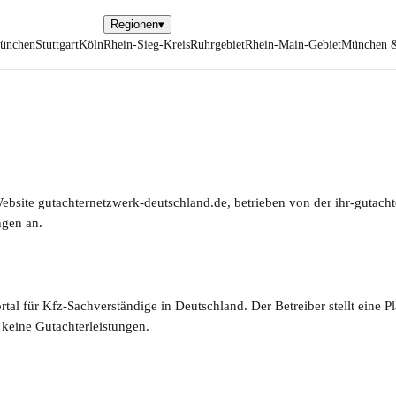
Regionen
▾
ünchen
Stuttgart
Köln
Rhein-Sieg-Kreis
Ruhrgebiet
Rhein-Main-Gebiet
München 
ebsite gutachternetzwerk-deutschland.de, betrieben von der ihr-gutac
ngen an.
tal für Kfz-Sachverständige in Deutschland. Der Betreiber stellt eine 
 keine Gutachterleistungen.